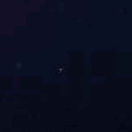
事互动内容.
导航
关于
678体育
产品汇总
行业资讯
服务方向
沟通
678体育官网
网站地图
SiteMap