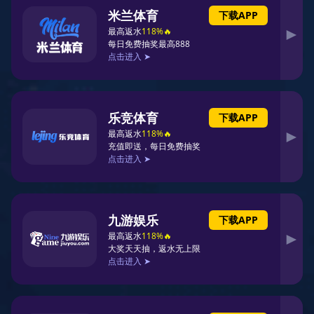
产品汇总
首页
OUR CASES