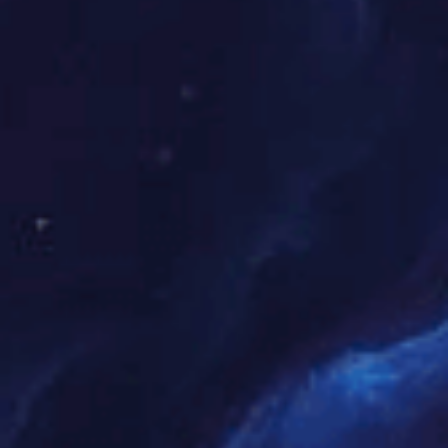
上海排球队实力之争引发
热议球迷观点各异分析背
后的原因与影响
万江地区最具影响力的足