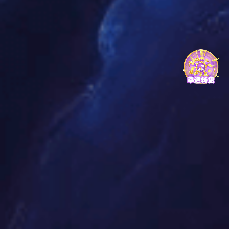
球明星是谁他的成就与故
事揭秘
一球成名中的足球明星们
如何改变了自己的命运与
职业生涯