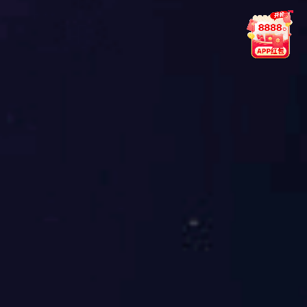
678体育[678.com]678体育足球官网,678体育网页版
快速注册链接入口,678体育APP下载📱、足球篮球直
播平台首页及登录网址,通过不断完善平台功能与优化
界面设计,为用户提供更加便捷的操作体验与丰富的赛